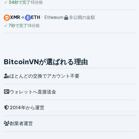
✓
34秒で完了
13分前
XMR
ETH
Ethereum
非公開の金額
✓
7秒で完了
13分前
BitcoinVNが選ばれる理由
ほとんどの交換でアカウント不要
ウォレットへ直接送金
2014年から運営
創業者運営