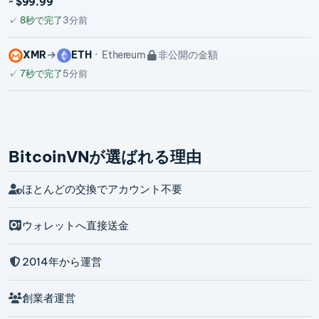
~ $99.99
✓
8秒で完了
3分前
XMR
ETH
Ethereum
非公開の金額
✓
7秒で完了
5分前
BitcoinVNが選ばれる理由
ほとんどの交換でアカウント不要
ウォレットへ直接送金
2014年から運営
創業者運営