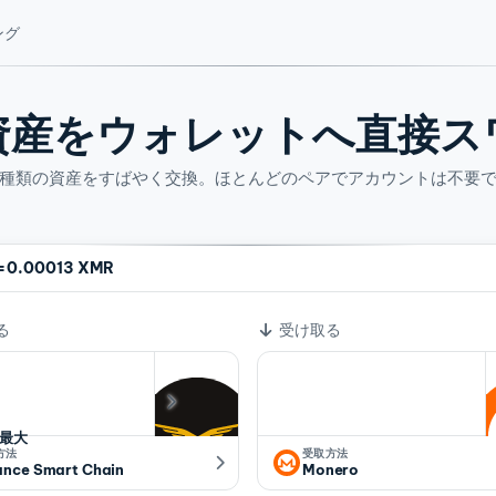
ング
資産をウォレットへ直接ス
4 種類の資産をすばやく交換。ほとんどのペアでアカウントは不要
=
0.00013 XMR
ート
る
受け取る
最大
方法
受取方法
ance Smart Chain
Monero