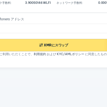
ク手数料:
3.90050146 WLFI
ネットワーク手数料:
0.000
onero アドレス
XMRにスワップ
ご利用いただくことで、
利用規約
および
KYC/AMLポリシー
に同意したもの