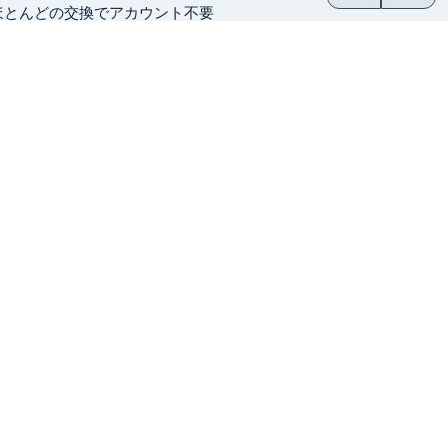
ほとんどの交換でアカウント不要
ウォレットへ直接送金
2014年から運営
創業者運営