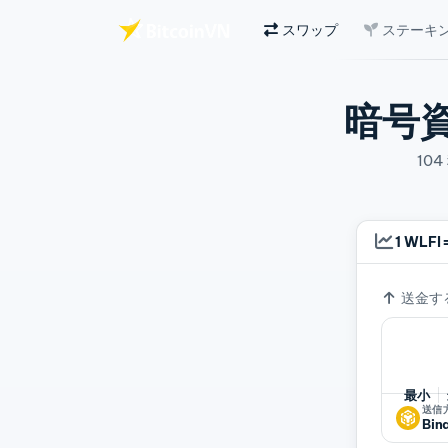
スワップ
ステーキ
メインコンテンツへスキップ
暗号
10
1 WLFI
為替レ
送金す
最小
送信
Bin