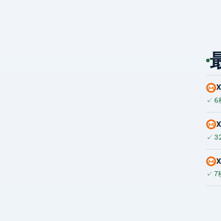
✓
6
✓
3
✓
7