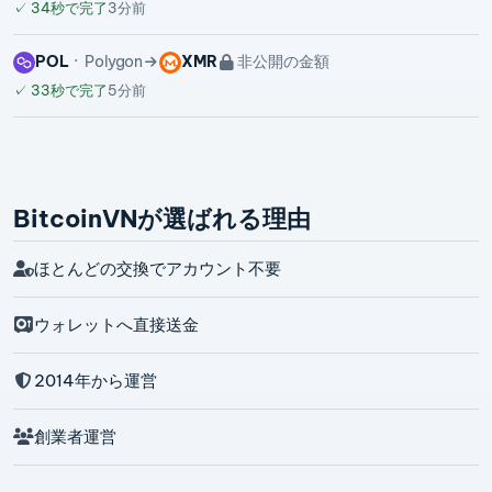
✓
34秒で完了
3分前
POL
Polygon
XMR
非公開の金額
✓
33秒で完了
5分前
BitcoinVNが選ばれる理由
ほとんどの交換でアカウント不要
ウォレットへ直接送金
2014年から運営
創業者運営