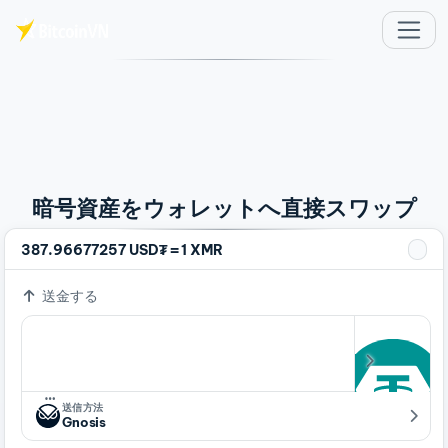
メインコンテンツへスキップ
暗号資産をウォレットへ直接スワップ
=
387.96677257 USD₮
1 XMR
送金する
…
送信方法
Gnosis