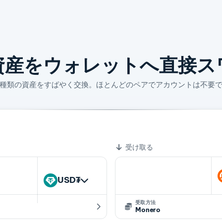
資産をウォレットへ直接ス
4 種類の資産をすばやく交換。ほとんどのペアでアカウントは不要
=
 USD₮
1 XMR
受け取る
USD₮
受取方法
Monero