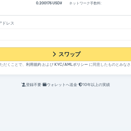
0.200176 USD₮
ネットワーク手数料:
 アドレス
スワップ
ただくことで、
利用規約
および
KYC/AMLポリシー
に同意したものとみなさ
登録不要
·
ウォレットへ送金
·
10年以上の実績