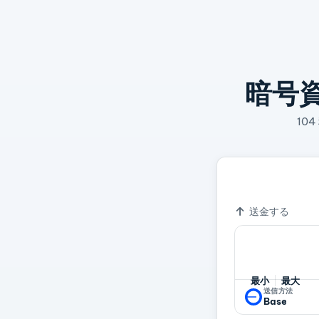
暗号
10
379.11400199
為替レート
送金する
最小
最大
送信方法
Base