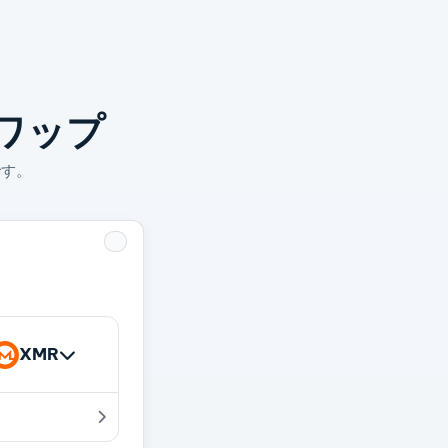
ワップ
です。
XMR