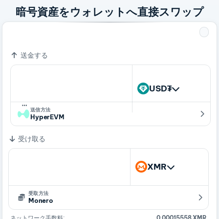
暗号資産をウォレットへ直接スワップ
=
369.77182168 USDT0
1 XMR
送金する
USD₮
…
送信方法
HyperEVM
受け取る
XMR
受取方法
Monero
ネットワーク手数料:
0.00015558 XMR