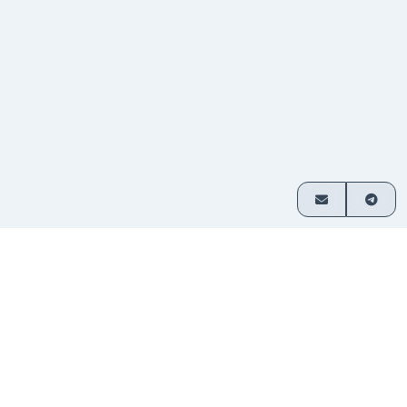
ご利用方法
3つの簡単なステップで暗号資産を交換
通貨ペア
交換したい資産を選び、金額を入
1
を選択
力してください。
入金を
表示されたアドレスに送金してくだ
2
送信
さい。登録不要です。
資金を
交換された暗号資産はお客様のウ
3