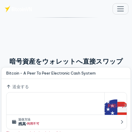
メインコンテンツへスキップ
暗号資産をウォレットへ直接スワップ
Bitcoin - A Peer To Peer Electronic Cash System
送金する
利用不可
送信方法
·
残高
利用不可