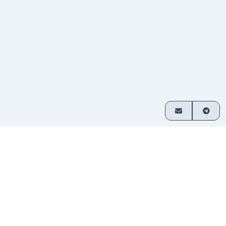
ご利用方法
3つの簡単なステップで暗号資産を交換
通貨ペア
交換したい資産を選び、金額を入
1
を選択
力してください。
入金を
表示されたアドレスに送金してくだ
2
送信
さい。登録不要です。
資金を
交換された暗号資産はお客様のウ
3