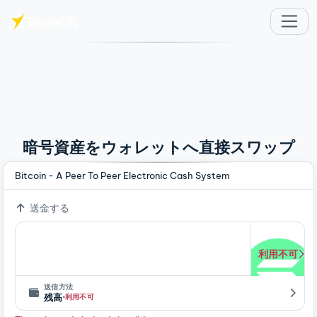
メインコンテンツへスキップ
暗号資産をウォレットへ直接スワップ
Bitcoin - A Peer To Peer Electronic Cash System
送金する
利用不可
送信方法
·
残高
利用不可