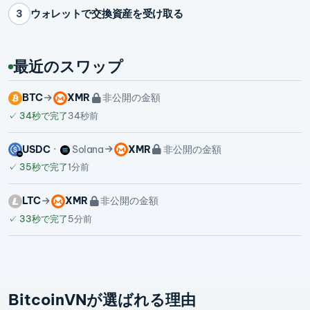
ウォレットで交換資産を受け取る
3
最近のスワップ
BTC
XMR
非公開の金額
✓
34秒で完了
34秒前
USDC
Solana
XMR
非公開の金額
✓
35秒で完了
1分前
LTC
XMR
非公開の金額
✓
33秒で完了
5分前
BitcoinVNが選ばれる理由