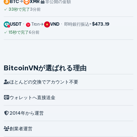
BTC
XMR
非公開の金額
✓
33秒で完了
3分前
USDT
Tron
VND
即時銀行振込
~ $473.19
✓
15秒で完了
6分前
BitcoinVNが選ばれる理由
ほとんどの交換でアカウント不要
ウォレットへ直接送金
2014年から運営
創業者運営