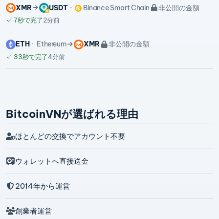
XMR
USDT
Binance Smart Chain
非公開の金額
✓
7秒で完了
2分前
ETH
Ethereum
XMR
非公開の金額
✓
33秒で完了
4分前
BitcoinVNが選ばれる理由
ほとんどの交換でアカウント不要
ウォレットへ直接送金
2014年から運営
創業者運営