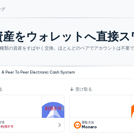
ング
資産をウォレットへ直接ス
4 種類の資産をすばやく交換。ほとんどのペアでアカウントは不要
- A Peer To Peer Electronic Cash System
ート
る
受け取る
利用不可
方法
受取方法
·
Monero
利用不可