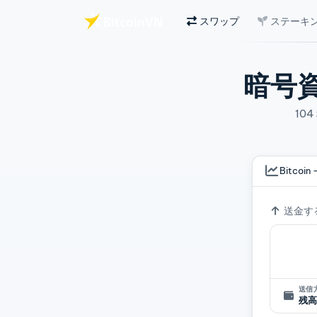
スワップ
ステーキ
メインコンテンツへスキップ
暗号
10
Bitcoin 
為替レ
送金す
送信
残高