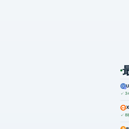
✓
3
✓
8
B