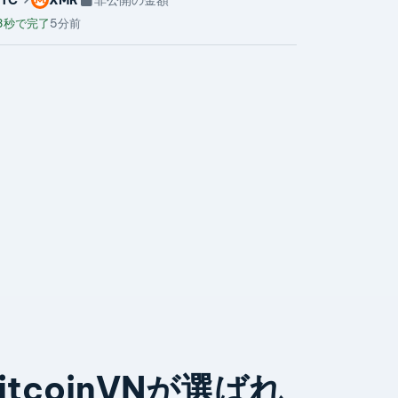
3秒で完了
5分前
itcoinVNが選ばれ