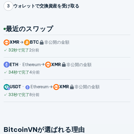
ウォレットで交換資産を受け取る
3
最近のスワップ
XMR
BTC
非公開の金額
✓
32秒で完了
2分前
ETH
Ethereum
XMR
非公開の金額
✓
34秒で完了
4分前
USDT
Ethereum
XMR
非公開の金額
✓
33秒で完了
8分前
BitcoinVNが選ばれる理由