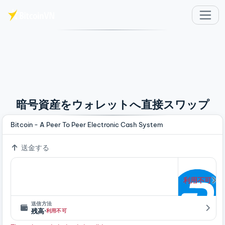
メインコンテンツへスキップ
暗号資産をウォレットへ直接スワップ
Bitcoin - A Peer To Peer Electronic Cash System
送金する
利用不可
送信方法
·
残高
利用不可