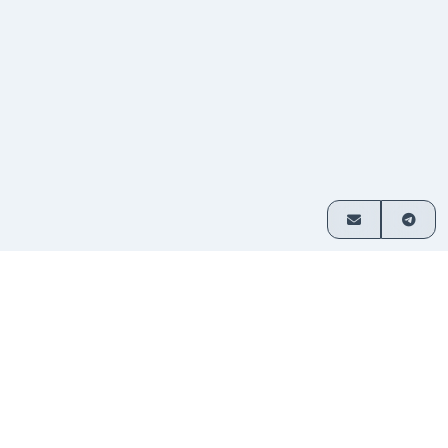
ご利用方法
3つの簡単なステップで暗号資産を交換
通貨ペア
交換したい資産を選び、金額を入
1
を選択
力してください。
入金を
表示されたアドレスに送金してくだ
2
送信
さい。登録不要です。
資金を
交換された暗号資産はお客様のウ
3