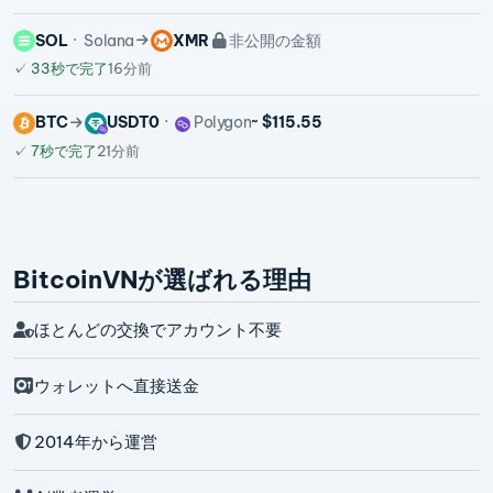
SOL
Solana
XMR
非公開の金額
✓
33秒で完了
16分前
BTC
USDT0
Polygon
~ $115.55
✓
7秒で完了
21分前
BitcoinVNが選ばれる理由
ほとんどの交換でアカウント不要
ウォレットへ直接送金
2014年から運営