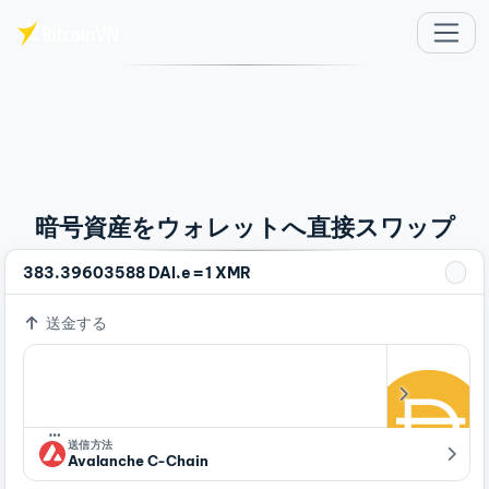
メインコンテンツへスキップ
暗号資産をウォレットへ直接スワップ
=
383.39603588 DAI.e
1 XMR
送金する
…
送信方法
Avalanche C-Chain