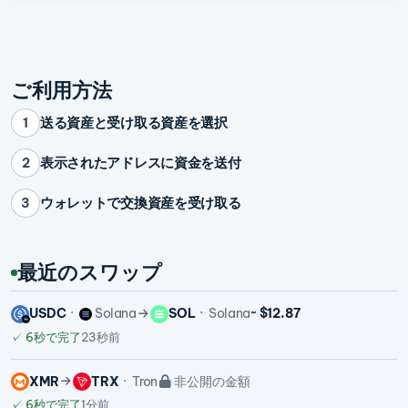
ご利用方法
送る資産と受け取る資産を選択
1
表示されたアドレスに資金を送付
2
ウォレットで交換資産を受け取る
3
最近のスワップ
USDC
Solana
SOL
Solana
~ $12.87
✓
6秒で完了
23秒前
XMR
TRX
Tron
非公開の金額
✓
6秒で完了
1分前