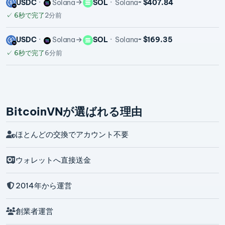
USDC
Solana
SOL
Solana
~ $407.84
✓
6秒で完了
2分前
USDC
Solana
SOL
Solana
~ $169.35
✓
6秒で完了
6分前
BitcoinVNが選ばれる理由
ほとんどの交換でアカウント不要
ウォレットへ直接送金
2014年から運営
創業者運営