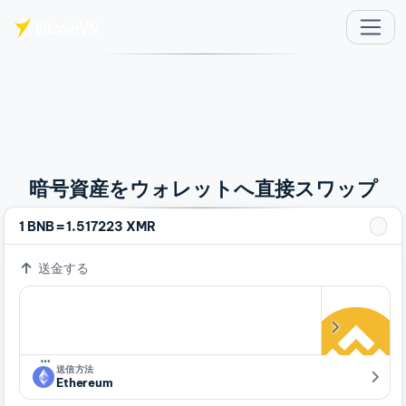
メインコンテンツへスキップ
暗号資産をウォレットへ直接スワップ
=
1 BNB
1.517223 XMR
送金する
…
送信方法
Ethereum