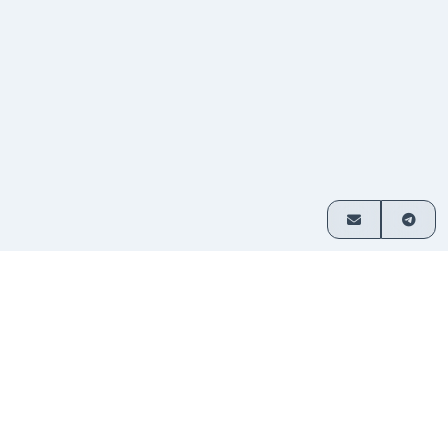
ご利用方法
3つの簡単なステップで暗号資産を交換
通貨ペア
交換したい資産を選び、金額を入
1
を選択
力してください。
入金を
表示されたアドレスに送金してくだ
2
送信
さい。登録不要です。
資金を
交換された暗号資産はお客様のウ
3