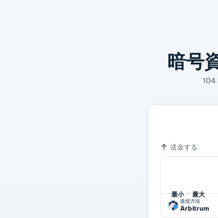
暗号
10
1 ARB
0.0
為替レート
送金する
最小
最大
送信方法
Arbitrum