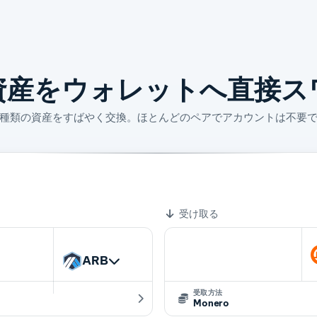
資産をウォレットへ直接ス
4 種類の資産をすばやく交換。ほとんどのペアでアカウントは不要
0020812 XMR
受け取る
ARB
受取方法
Monero