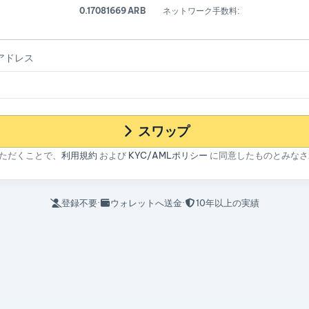
0.17081669 ARB
ネットワーク手数料:
 アドレス
スワップ
ただくことで、
利用規約
および
KYC/AMLポリシー
に同意したものとみなさ
登録不要
·
ウォレットへ送金
·
10年以上の実績