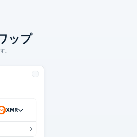
ワップ
です。
XMR