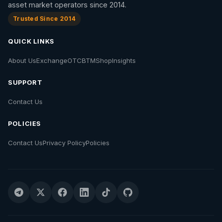
asset market operators since 2014.
Trusted Since 2014
QUICK LINKS
About Us
Exchange
OTC
BTM
Shop
Insights
SUPPORT
Contact Us
POLICIES
Contact Us
Privacy Policy
Policies