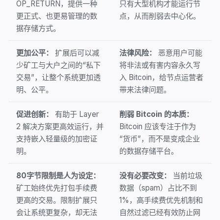
OP_RETURN，提供一种
只有大型机构才能运行节
更正式、也更易管理的数
点，从而削弱去中心化。
据存储方式。
更加公平：
扩展后可以减
法律风险：
恶意用户可能
少矿工与大户之间的“私下
将非法或有害内容永久写
交易”，让整个系统更加透
入 Bitcoin，给节点运营者
明、公平。
带来法律问题。
促进创新：
有助于 Layer
削弱 Bitcoin 的本质：
2 解决方案更高效运行，并
Bitcoin 应该专注于作为
支持嵌入轻量级的加密证
“货币”，而不是变成企业
明。
的数据存储平台。
80字节限制是人为设定：
没有必要改变：
当前垃圾
矿工始终优先打包手续费
数据（spam）占比不到
更高的交易。限制扩展只
1%，高手续费优先机制和
会让系统更复杂，却无法
自然过滤已经有效防止网