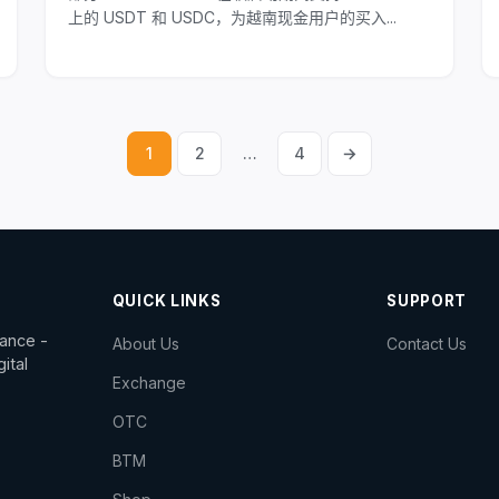
上的 USDT 和 USDC，为越南现金用户的买入...
1
2
…
4
→
文
章
分
页
QUICK LINKS
SUPPORT
dance -
About Us
Contact Us
ital
Exchange
OTC
BTM