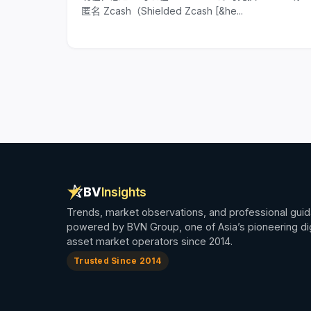
匿名 Zcash（Shielded Zcash [&he...
BV
Insights
Trends, market observations, and professional gui
powered by BVN Group, one of Asia’s pioneering dig
asset market operators since 2014.
Trusted Since 2014