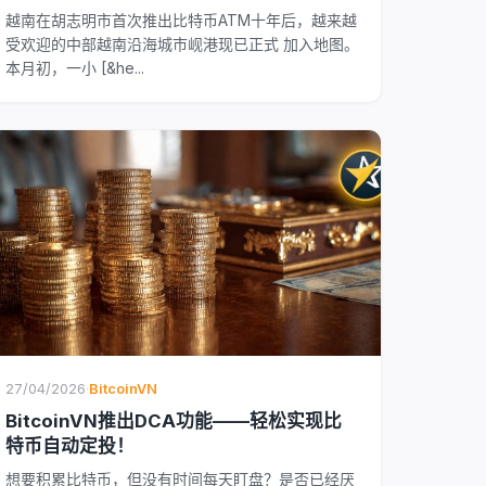
越南在胡志明市首次推出比特币ATM十年后，越来越
受欢迎的中部越南沿海城市岘港现已正式 加入地图。
本月初，一小 [&he...
27/04/2026
·
BitcoinVN
BitcoinVN推出DCA功能——轻松实现比
特币自动定投！
想要积累比特币，但没有时间每天盯盘？是否已经厌