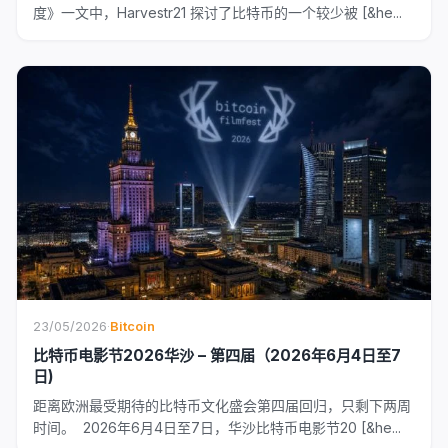
度》一文中，Harvestr21 探讨了比特币的一个较少被 [&he...
23/05/2026
·
Bitcoin
比特币电影节2026华沙 – 第四届（2026年6月4日至7
日)
距离欧洲最受期待的比特币文化盛会第四届回归，只剩下两周
时间。 2026年6月4日至7日，华沙比特币电影节20 [&he...