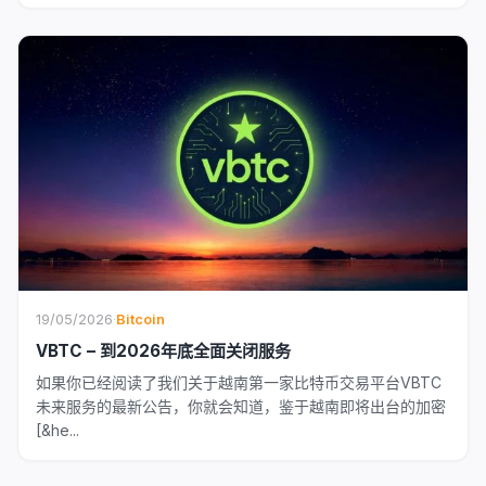
19/05/2026
·
Bitcoin
VBTC – 到2026年底全面关闭服务
如果你已经阅读了我们关于越南第一家比特币交易平台VBTC
未来服务的最新公告，你就会知道，鉴于越南即将出台的加密
[&he...