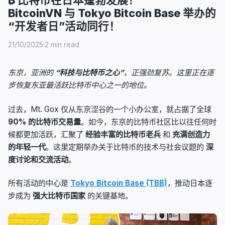
BitcoinVN 与 Tokyo Bitcoin Base 举办的
“开发者日”活动同行！
21/10/2025
·
2 min read
东京，亚洲的
“科技与比特币之心”
，正强劲复苏。这里正在逐
步恢复东亚最活跃比特币中心之一的地位。
过去，Mt. Gox 仅从东京涩谷的一个小办公室，就占据了全球
90% 的比特币交易量
。如今，东京的比特币社区比以往任何时
候都更加活跃，汇聚了
经验丰富的比特币老兵
和
充满创造力
的年轻一代
。这里定期举办关于比特币的技术与社会议题的
深
度讨论和交流活动
。
所有活动的中心是
Tokyo Bitcoin Base (TBB)
，推动日本逐
步成为
强大比特币国家
的关键基地。