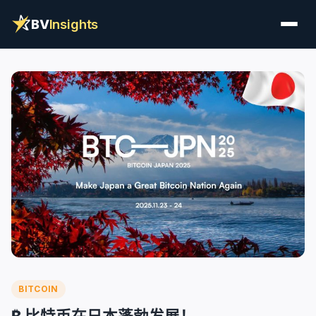
BV
Insights
BITCOIN
₿ 比特币在日本蓬勃发展！