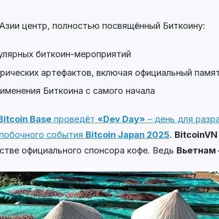
 Азии центр, полностью посвящённый Биткоину:
улярных биткоин-мероприятий
орических артефактов, включая официальный пам
менения Биткоина с самого начала
Bitcoin Base
проведёт
«Dev Day»
– день для разр
 побочного события
Bitcoin Japan 2025
.
BitcoinVN
стве официального спонсора кофе. Ведь
Вьетнам 