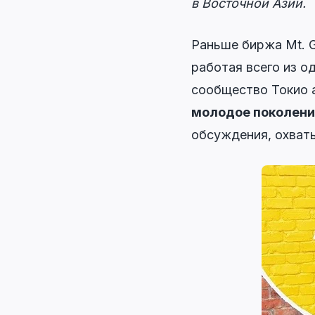
в Восточной Азии.
Раньше биржа Mt. 
работая всего из о
сообщество Токио а
молодое поколени
обсуждения, охваты