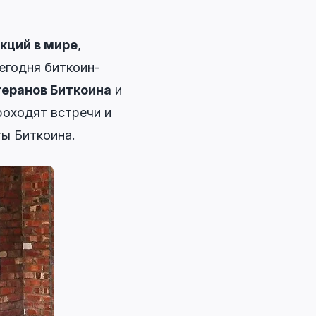
кций в мире
,
Сегодня биткоин-
еранов Биткоина
и
роходят встречи и
ты Биткоина.