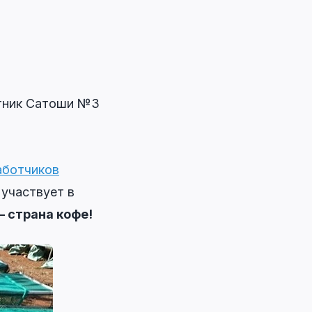
ятник Сатоши №3
аботчиков
участвует в
– страна кофе!