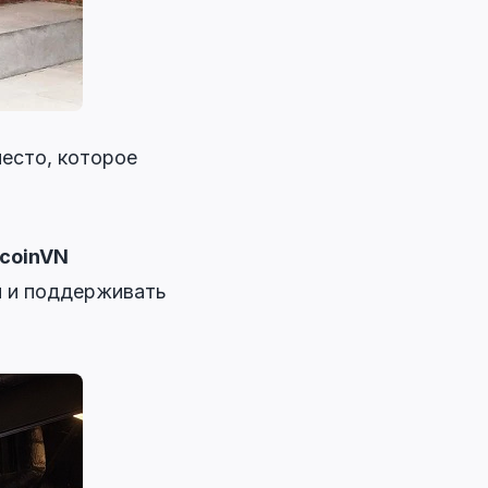
есто, которое
tcoinVN
и и поддерживать