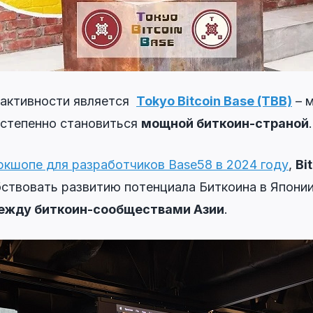
 активности является
Tokyo Bitcoin Base (TBB)
– м
остепенно становиться
мощной биткоин-страной
.
ркшопе для разработчиков Base58 в 2024 году
,
Bi
ствовать развитию потенциала Биткоина в Япони
ежду биткоин-сообществами Азии
.