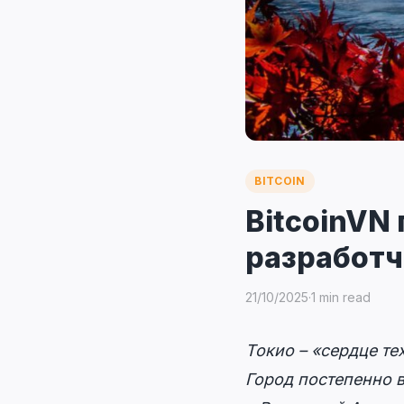
BITCOIN
BitcoinVN
разработчи
21/10/2025
·
1 min read
Токио – «сердце те
Город постепенно в