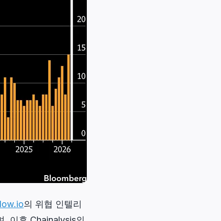
dow.io
의 위협 인텔리
 Chainalysis의