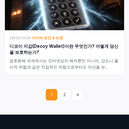
28/04/2026
·
사이버 보안 & 보관
디코이 지갑(Decoy Wallet)이란 무엇인가? 어떻게 당신
을 보호하는가?
암호화폐 세계에서는 인터넷상의 해커뿐만 아니라, 강도나 물
리적 위협과 같은 직접적인 위험으로부터도 자산을 보...
1
2
→
글
페
이
지