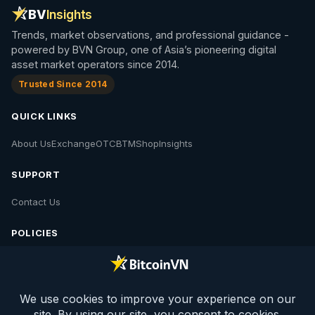
매
BV
Insights
김
Trends, market observations, and professional guidance -
powered by BVN Group, one of Asia’s pioneering digital
asset market operators since 2014.
Trusted Since 2014
QUICK LINKS
About Us
Exchange
OTC
BTM
Shop
Insights
SUPPORT
Contact Us
POLICIES
Contact Us
Privacy Policy
Policies