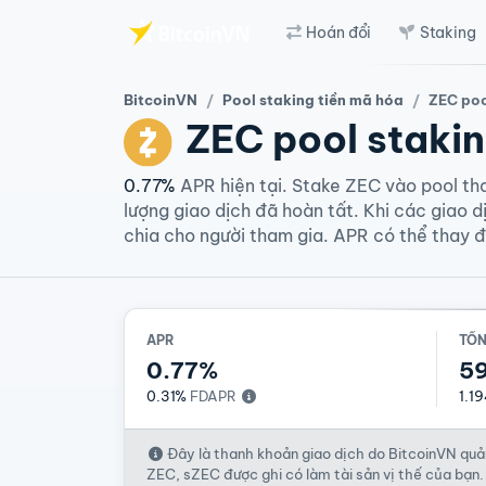
Hoán đổi
Staking
Chuyển đến nội dung chính
BitcoinVN
Pool staking tiền mã hóa
ZEC poo
ZEC
pool staki
0.77%
APR hiện tại. Stake ZEC vào pool th
lượng giao dịch đã hoàn tất. Khi các giao
chia cho người tham gia. APR có thể thay đ
APR
TỔN
0.77%
5
0.31%
FDAPR
1.1
Đây là thanh khoản giao dịch do BitcoinVN quản
ZEC, sZEC được ghi có làm tài sản vị thế của bạn.