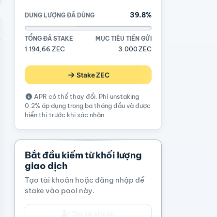
39.8%
DUNG LƯỢNG ĐÃ DÙNG
TỔNG ĐÃ STAKE
MỤC TIÊU TIỀN GỬI
1.194,66 ZEC
3.000 ZEC
Stake ZEC
APR có thể thay đổi. Phí unstaking
0.2% áp dụng trong ba tháng đầu và được
hiển thị trước khi xác nhận.
Bắt đầu kiếm từ khối lượng
giao dịch
Tạo tài khoản hoặc đăng nhập để
stake vào pool này.
Tạo tài khoản