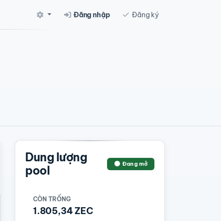
Đăng nhập
Đăng ký
Dung lượng
Đang mở
pool
CÒN TRỐNG
1.805,34 ZEC