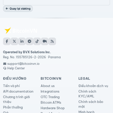
Quay lại staking
Operated by BVX Solutions Inc.
Reg. No. 155785126-2-2026 · Panama
support@bitcoinvn.io
Help Center
ĐIỀU HƯỚNG
BITCOINVN
LEGAL
Tiền và phí
About us
Điều khoản dịch vụ
API documentation
Integrations
Chính sách
KYC/AML
Chương trình giới
OTC Trading
thiệu
Chính sách bảo
Bitcoin ATMs
mật
Phần thưởng
Hardware Shop
Minh bạch
Giá