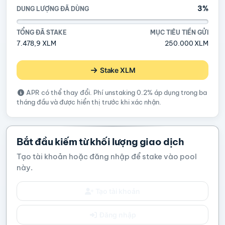
3%
DUNG LƯỢNG ĐÃ DÙNG
TỔNG ĐÃ STAKE
MỤC TIÊU TIỀN GỬI
7.478,9 XLM
250.000 XLM
Stake XLM
APR có thể thay đổi. Phí unstaking 0.2% áp dụng trong ba
tháng đầu và được hiển thị trước khi xác nhận.
Bắt đầu kiếm từ khối lượng giao dịch
Tạo tài khoản hoặc đăng nhập để stake vào pool
này.
Tạo tài khoản
Đăng nhập