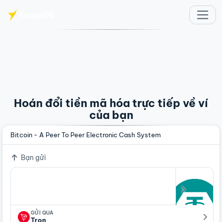
Chuyển đến nội dung chính
Hoán đổi tiền mã hóa trực tiếp về ví
của bạn
Bitcoin - A Peer To Peer Electronic Cash System
Bạn gửi
GỬI QUA
Tron