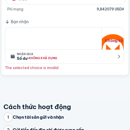
Phí mạng:
9,842079 USD₮
Bạn nhận
Không khả d
NHẬN QUA
·
Số dư
KHÔNG KHẢ DỤNG
The selected choice is invalid.
Cách thức hoạt động
Chọn tài sản gửi và nhận
1
Gửi tiền đến địa chỉ được cung cấp
2