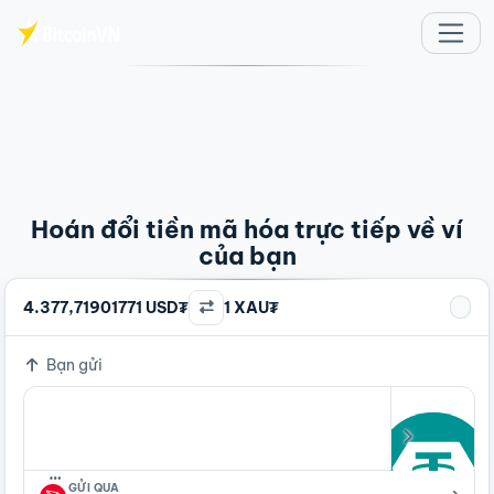
Chuyển đến nội dung chính
Hoán đổi tiền mã hóa trực tiếp về ví
của bạn
4.377,71901771 USD₮
1 XAU₮
Bạn gửi
…
GỬI QUA