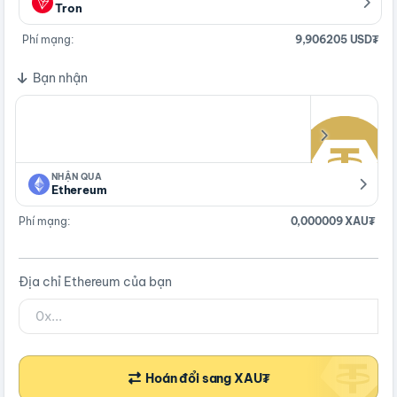
Tron
Phí mạng:
9,906205 USD₮
Bạn nhận
NHẬN QUA
Ethereum
Phí mạng:
0,000009 XAU₮
Địa chỉ Ethereum của bạn
Hoán đổi sang XAU₮