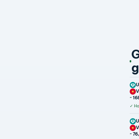
G
g
U
~ 16
✓
Hoà
U
~ 76