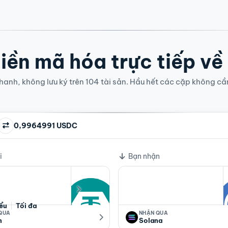
iền mã hóa trực tiếp về
anh, không lưu ký trên 104 tài sản. Hầu hết các cặp không cầ
0,9964991 USDC
i
Bạn nhận
iểu
Tối đa
 QUA
NHẬN QUA
n
Solana