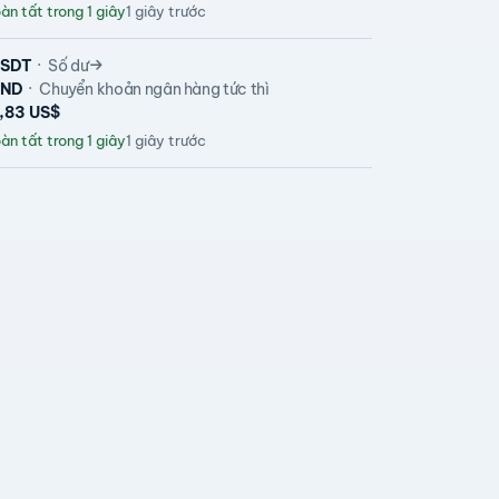
n tất trong 1 giây
1 giây trước
SDT
Số dư
VND
Chuyển khoản ngân hàng tức thì
4,83 US$
n tất trong 1 giây
1 giây trước