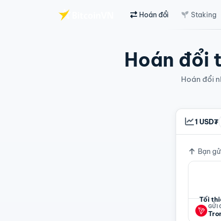
Hoán đổi
Staking
Chuyển đến nội dung chính
Hoán đổi t
Hoán đổi nh
1 USD₮
Tỷ giá
Bạn gử
Tối th
GỬI
Tro