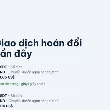
iao dịch hoán đổi
ần đây
SDT
Số dư
VND
Chuyển khoản ngân hàng tức thì
8,05 US$
n tất trong 1 giây
1 giây trước
SDT
Số dư
VND
Chuyển khoản ngân hàng tức thì
,06 US$