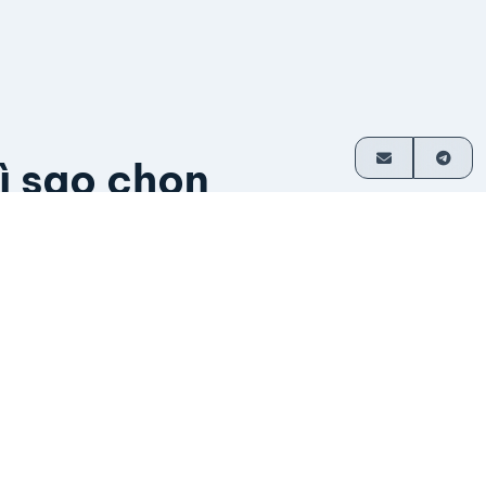
ì sao chọn
itcoinVN
ầu hết giao dịch không cần tài khoản
hanh toán trực tiếp về ví
oạt động từ năm 2014
o nhà sáng lập vận hành