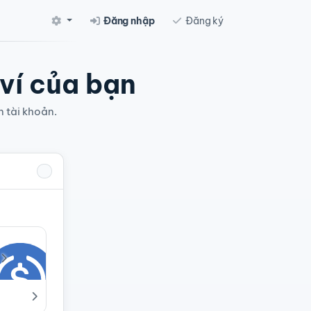
Đăng nhập
Đăng ký
 ví của bạn
n tài khoản.