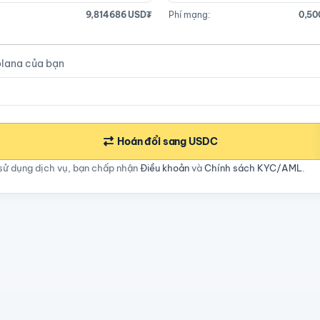
9,814686 USD₮
Phí mạng:
0,50
olana của bạn
Hoán đổi sang USDC
sử dụng dịch vụ, bạn chấp nhận
Điều khoản
và
Chính sách KYC/AML
.