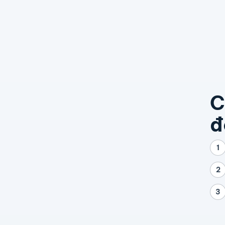
C
đ
1
2
3