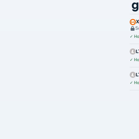
g
S
✓
Hoà
L
✓
Hoà
L
✓
Hoà