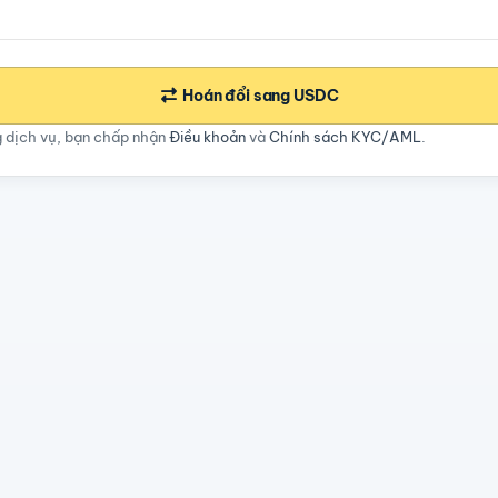
Hoán đổi sang USDC
g dịch vụ, bạn chấp nhận
Điều khoản
và
Chính sách KYC/AML
.