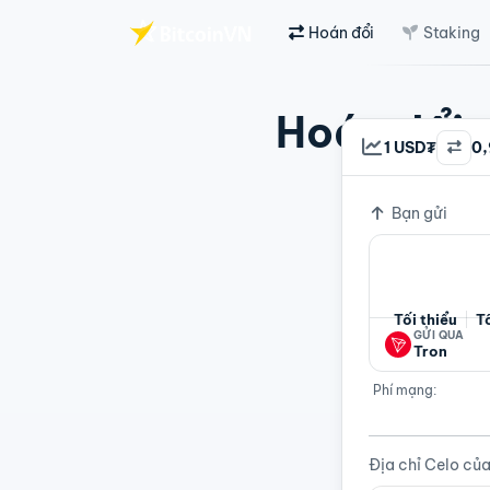
Hoán đổi
Staking
Chuyển đến nội dung chính
Hoán đổi t
1 USD₮
0
Tỷ giá
Hoán đổi nh
Bạn gửi
Tối thiểu
T
GỬI QUA
Tron
Phí mạng:
Địa chỉ Celo củ