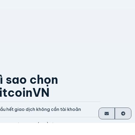
ì sao chọn
itcoinVN
ầu hết giao dịch không cần tài khoản
hanh toán trực tiếp về ví