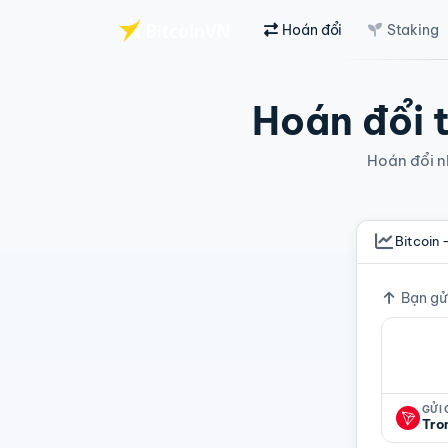
Hoán đổi
Staking
Chuyển đến nội dung chính
Hoán đổi t
Hoán đổi nh
Bitcoin 
Tỷ giá
Bạn gử
GỬI
Tro