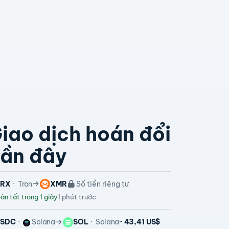
iao dịch hoán đổi
ần đây
TRX
Tron
XMR
Số tiền riêng tư
n tất trong 1 giây
1 phút trước
USDC
Solana
SOL
Solana
~ 43,41 US$