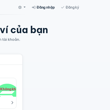
Đăng nhập
Đăng ký
 ví của bạn
n tài khoản.
Không khả dụng