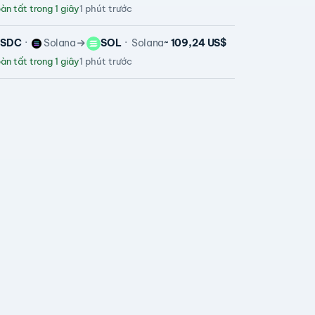
n tất trong 1 giây
1 phút trước
USDC
Solana
SOL
Solana
~ 109,24 US$
n tất trong 1 giây
1 phút trước