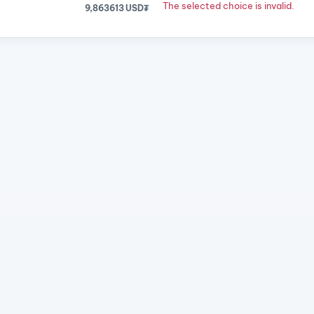
The selected choice is invalid.
9,863613 USD₮