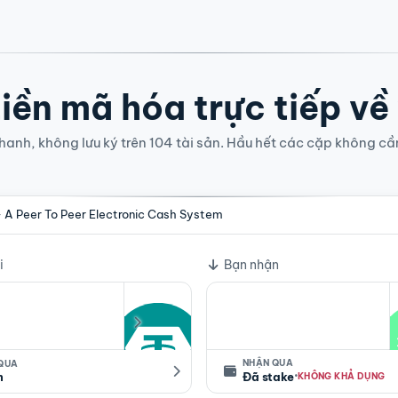
iền mã hóa trực tiếp về
anh, không lưu ký trên 104 tài sản. Hầu hết các cặp không cầ
- A Peer To Peer Electronic Cash System
i
Bạn nhận
NHẬN QUA
 QUA
·
n
Đã stake
KHÔNG KHẢ DỤNG