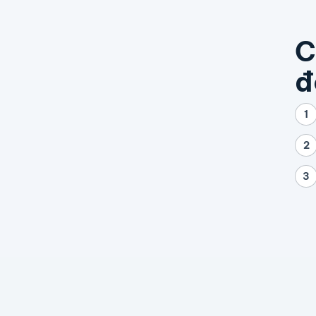
C
đ
1
2
3