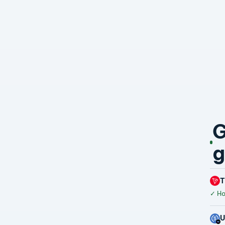
G
g
✓
Hoà