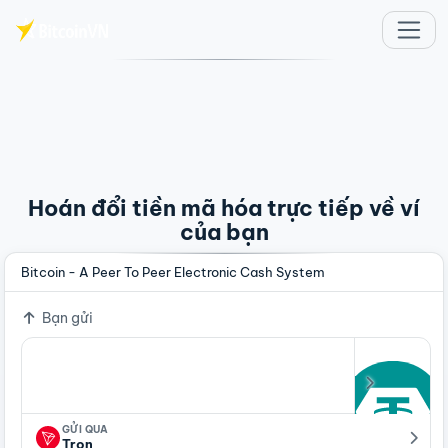
Chuyển đến nội dung chính
Hoán đổi tiền mã hóa trực tiếp về ví
của bạn
Bitcoin - A Peer To Peer Electronic Cash System
Bạn gửi
GỬI QUA
Tron