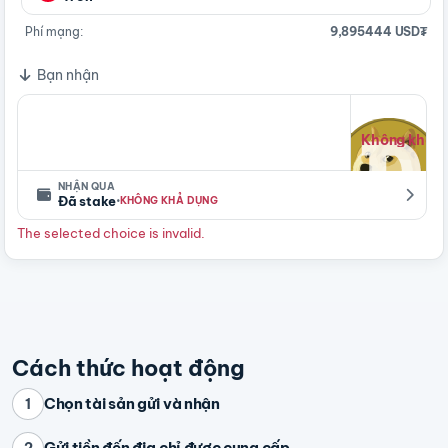
Phí mạng:
9,895444 USD₮
Bạn nhận
Không khả d
NHẬN QUA
·
Đã stake
KHÔNG KHẢ DỤNG
The selected choice is invalid.
Cách thức hoạt động
Chọn tài sản gửi và nhận
1
Gửi tiền đến địa chỉ được cung cấp
2