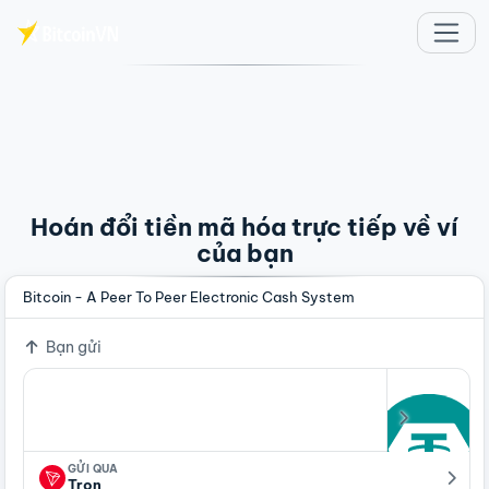
Chuyển đến nội dung chính
Hoán đổi tiền mã hóa trực tiếp về ví
của bạn
Bitcoin - A Peer To Peer Electronic Cash System
Bạn gửi
GỬI QUA
Tron