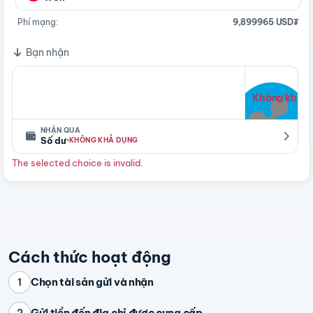
Phí mạng:
9,899965 USD₮
Bạn nhận
Không khả d
NHẬN QUA
·
Số dư
KHÔNG KHẢ DỤNG
The selected choice is invalid.
Cách thức hoạt động
Chọn tài sản gửi và nhận
1
Gửi tiền đến địa chỉ được cung cấp
2