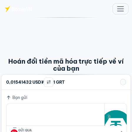
Chuyển đến nội dung chính
Hoán đổi tiền mã hóa trực tiếp về ví
của bạn
0,01541432 USD₮
1 GRT
Bạn gửi
…
GỬI QUA