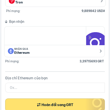
Tron
Phí mạng:
9,889842 USD₮
Bạn nhận
NHẬN QUA
Ethereum
Phí mạng:
3,39715693 GRT
Địa chỉ Ethereum của bạn
Hoán đổi sang GRT