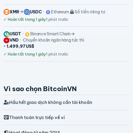
XMR
USDC
Ethereum
Số tiền riêng tư
✓
Hoàn tất trong 1 giây
1 phút trước
USDT
Binance Smart Chain
VND
Chuyển khoản ngân hàng tức thì
~ 1.499,97 US$
✓
Hoàn tất trong 1 giây
1 phút trước
Vì sao chọn BitcoinVN
Hầu hết giao dịch không cần tài khoản
Thanh toán trực tiếp về ví
Hoạt động từ năm 2014