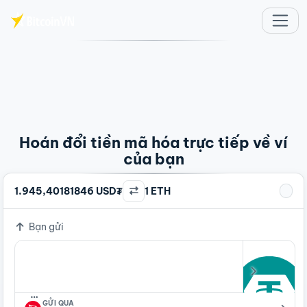
Chuyển đến nội dung chính
Hoán đổi tiền mã hóa trực tiếp về ví
của bạn
1.945,40181846 USD₮
1 ETH
Bạn gửi
…
GỬI QUA