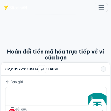
Chuyển đến nội dung chính
Hoán đổi tiền mã hóa trực tiếp về ví
của bạn
32,6097299 USD₮
1 DASH
Bạn gửi
…
GỬI QUA