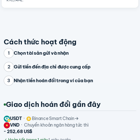
KYC/AML
.
Cách thức hoạt động
Chọn tài sản gửi và nhận
1
Gửi tiền đến địa chỉ được cung cấp
2
Nhận tiền hoán đổi trong ví của bạn
3
Giao dịch hoán đổi gần đây
USDT
Binance Smart Chain
VND
Chuyển khoản ngân hàng tức thì
~ 252,68 US$
✓
Hoàn tất trong 1 giây
1 giây trước