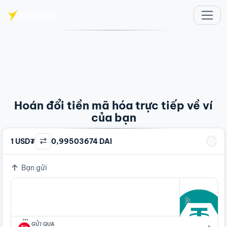
Chuyển đến nội dung chính
Hoán đổi tiền mã hóa trực tiếp về ví
của bạn
1 USD₮
0,99503674 DAI
Bạn gửi
…
GỬI QUA