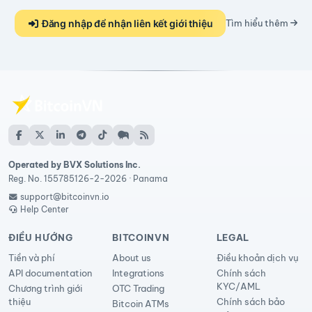
Đăng nhập để nhận liên kết giới thiệu
Tìm hiểu thêm
Operated by BVX Solutions Inc.
Reg. No. 155785126-2-2026 · Panama
support@bitcoinvn.io
Help Center
ĐIỀU HƯỚNG
BITCOINVN
LEGAL
Tiền và phí
About us
Điều khoản dịch vụ
API documentation
Integrations
Chính sách
KYC/AML
Chương trình giới
OTC Trading
thiệu
Chính sách bảo
Bitcoin ATMs