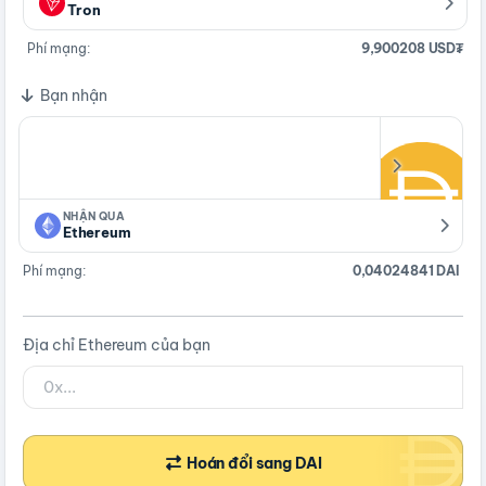
Tron
Phí mạng:
9,900208 USD₮
Bạn nhận
NHẬN QUA
Ethereum
Phí mạng:
0,04024841 DAI
Địa chỉ Ethereum của bạn
Hoán đổi sang DAI