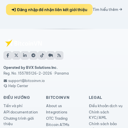
Đăng nhập để nhận liên kết giới thiệu
Tìm hiểu thêm
Operated by BVX Solutions Inc.
Reg. No. 155785126-2-2026 · Panama
support@bitcoinvn.io
Help Center
ĐIỀU HƯỚNG
BITCOINVN
LEGAL
Tiền và phí
About us
Điều khoản dịch vụ
API documentation
Integrations
Chính sách
KYC/AML
Chương trình giới
OTC Trading
thiệu
Chính sách bảo
Bitcoin ATMs