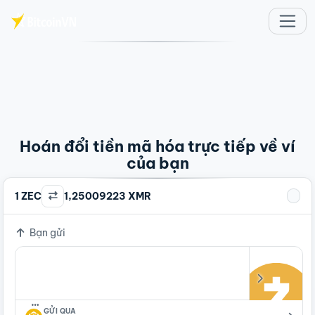
Chuyển đến nội dung chính
Hoán đổi tiền mã hóa trực tiếp về ví
của bạn
1 ZEC
1,25009223 XMR
Bạn gửi
…
GỬI QUA