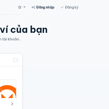
Đăng nhập
Đăng ký
 ví của bạn
n tài khoản.