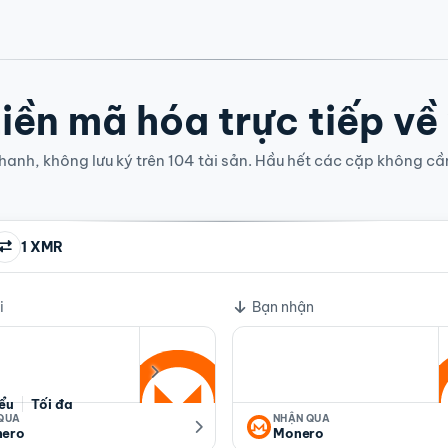
iền mã hóa trực tiếp về
anh, không lưu ký trên 104 tài sản. Hầu hết các cặp không cầ
1 XMR
i
Bạn nhận
iểu
Tối đa
 QUA
NHẬN QUA
ero
Monero