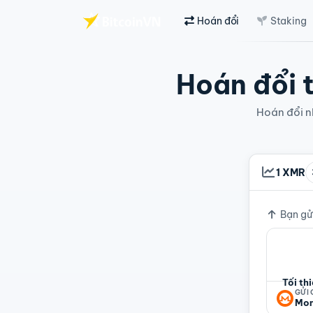
Hoán đổi
Staking
Chuyển đến nội dung chính
Hoán đổi t
Hoán đổi nh
1 XMR
Tỷ giá
Bạn gử
Tối th
GỬI
Mon