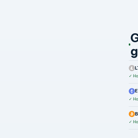
G
g
L
✓
Hoà
E
✓
Hoà
B
✓
Hoà