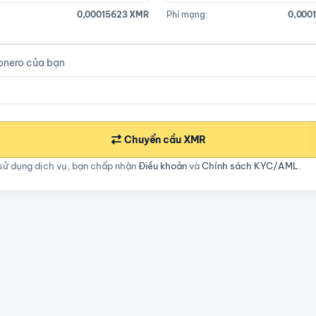
0,00015623 XMR
Phí mạng:
0,000
onero của bạn
Chuyển cầu XMR
sử dụng dịch vụ, bạn chấp nhận
Điều khoản
và
Chính sách KYC/AML
.