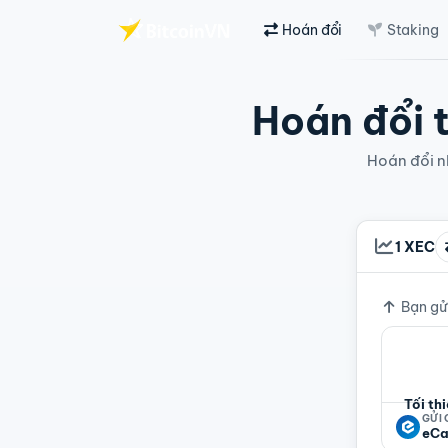
Hoán đổi
Staking
Chuyển đến nội dung chính
Hoán đổi t
Hoán đổi nh
1 XEC
Tỷ giá
Bạn gử
Tối th
GỬI
eCa