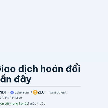
iao dịch hoán đổi
ần đây
SDT
Ethereum
ZEC
Transparent
ố tiền riêng tư
àn tất trong 1 phút
1 giây trước