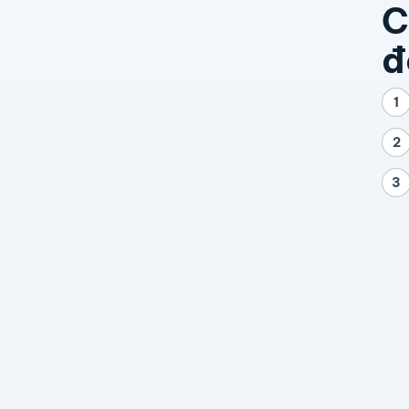
C
đ
1
2
3