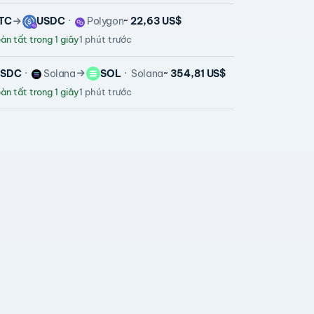
TC
USDC
Polygon
~ 22,63 US$
n tất trong 1 giây
1 phút trước
USDC
Solana
SOL
Solana
~ 354,81 US$
n tất trong 1 giây
1 phút trước