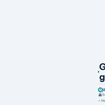
G
g
U
S
✓
Ho