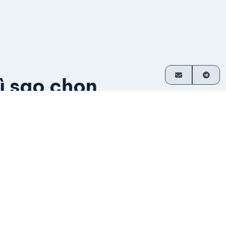
ì sao chọn
itcoinVN
ầu hết giao dịch không cần tài khoản
hanh toán trực tiếp về ví
oạt động từ năm 2014
o nhà sáng lập vận hành