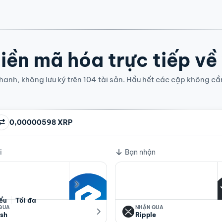
iền mã hóa trực tiếp về
anh, không lưu ký trên 104 tài sản. Hầu hết các cặp không cầ
0,00000598 XRP
i
Bạn nhận
iểu
Tối đa
 QUA
NHẬN QUA
sh
Ripple