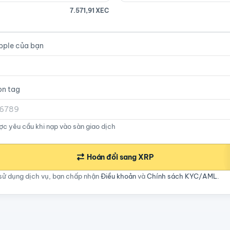
7.571,91 XEC
ipple của bạn
on tag
c yêu cầu khi nạp vào sàn giao dịch
Hoán đổi sang XRP
sử dụng dịch vụ, bạn chấp nhận
Điều khoản
và
Chính sách KYC/AML
.