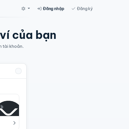
Đăng nhập
Đăng ký
 ví của bạn
n tài khoản.