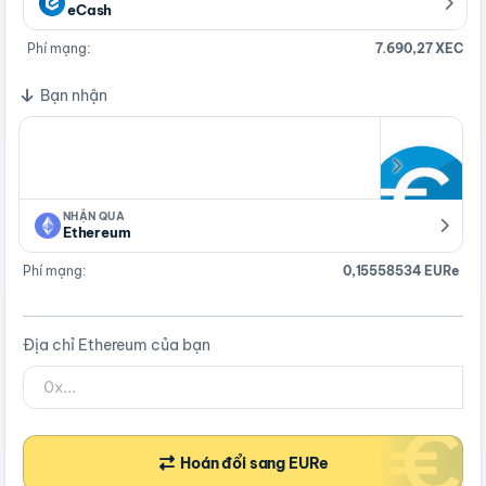
eCash
Phí mạng:
7.690,27 XEC
Bạn nhận
NHẬN QUA
Ethereum
Phí mạng:
0,15558534 EURe
Địa chỉ Ethereum của bạn
Hoán đổi sang EURe