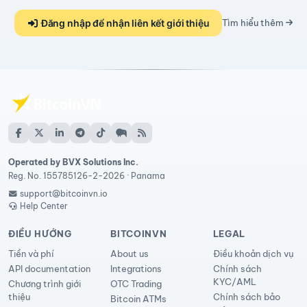
Đăng nhập để nhận liên kết giới thiệu
Tìm hiểu thêm
Operated by BVX Solutions Inc.
Reg. No. 155785126-2-2026 · Panama
support@bitcoinvn.io
Help Center
ĐIỀU HƯỚNG
BITCOINVN
LEGAL
Tiền và phí
About us
Điều khoản dịch vụ
API documentation
Integrations
Chính sách
KYC/AML
Chương trình giới
OTC Trading
thiệu
Chính sách bảo
Bitcoin ATMs