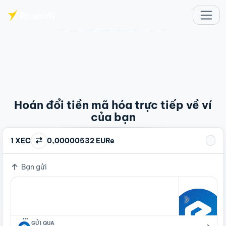
Chuyển đến nội dung chính
Hoán đổi tiền mã hóa trực tiếp về ví
của bạn
1 XEC
0,00000532 EURe
Bạn gửi
…
GỬI QUA