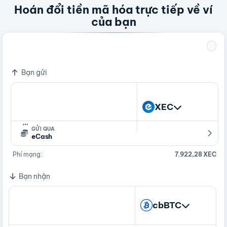
Hoán đổi tiền mã hóa trực tiếp về ví
của bạn
1 XEC
0 cbBTC
Bạn gửi
XEC
…
GỬI QUA
eCash
Phí mạng:
7.922,28 XEC
Bạn nhận
cbBTC