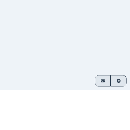
Cách thức hoạt động
Đổi tiền mã hóa chỉ trong 3 bước đơn giản
Chọn cặp
Chọn loại tài sản bạn muốn
1
giao dịch
đổi và nhập số tiền.