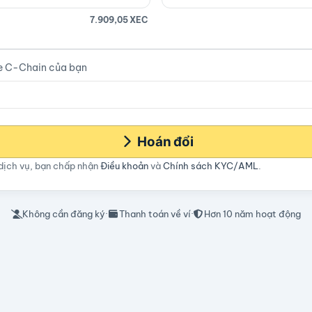
7.909,05 XEC
e C-Chain của bạn
Hoán đổi
dịch vụ, bạn chấp nhận
Điều khoản
và
Chính sách KYC/AML
.
Không cần đăng ký
·
Thanh toán về ví
·
Hơn 10 năm hoạt động