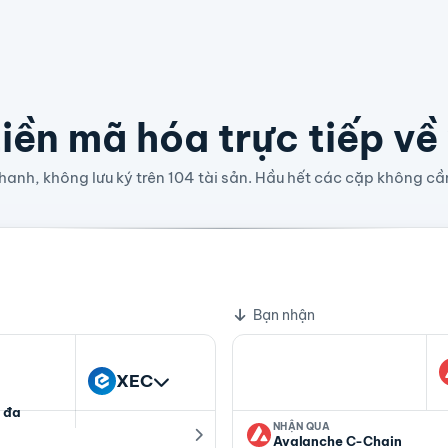
iền mã hóa trực tiếp về
anh, không lưu ký trên 104 tài sản. Hầu hết các cặp không cầ
0000087 AVAX
Bạn nhận
XEC
 đa
NHẬN QUA
Avalanche C-Chain