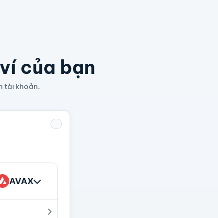
 ví của bạn
n tài khoản.
AVAX