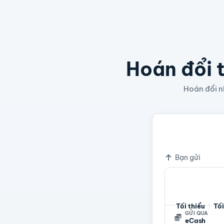
Hoán đổi t
Hoán đổi nh
1 XEC
0,0
Tỷ giá
Bạn gửi
Tối thiểu
Tối
GỬI QUA
eCash