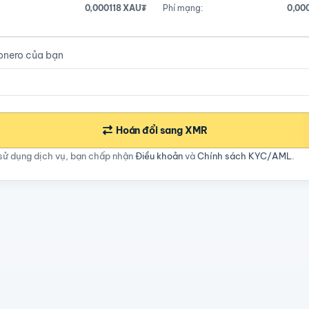
0,000118 XAU₮
Phí mạng:
0,00
onero của bạn
Hoán đổi sang XMR
sử dụng dịch vụ, bạn chấp nhận
Điều khoản
và
Chính sách KYC/AML
.