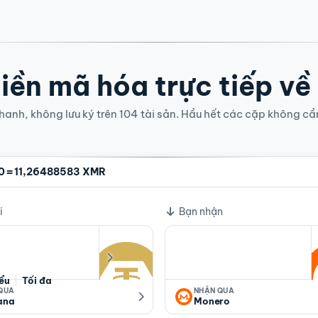
iền mã hóa trực tiếp về
anh, không lưu ký trên 104 tài sản. Hầu hết các cặp không cầ
=
0
11,26488583 XMR
i
Bạn nhận
iểu
Tối đa
 QUA
NHẬN QUA
ana
Monero