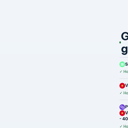
G
g
S
✓
Hoà
✓
Hoà
~ 4
✓
Hoà