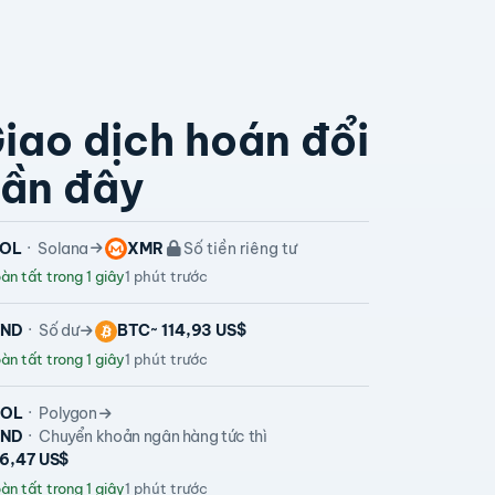
iao dịch hoán đổi
ần đây
OL
Solana
XMR
Số tiền riêng tư
n tất trong 1 giây
1 phút trước
VND
Số dư
BTC
~ 114,93 US$
n tất trong 1 giây
1 phút trước
POL
Polygon
VND
Chuyển khoản ngân hàng tức thì
06,47 US$
n tất trong 1 giây
1 phút trước