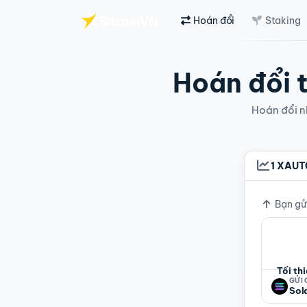
Hoán đổi
Staking
Chuyển đến nội dung chính
Hoán đổi t
Hoán đổi nh
1 XAUT
Tỷ giá
Bạn gử
Tối th
GỬI
Sol