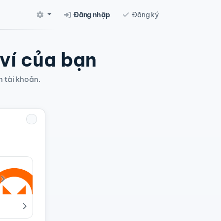
Đăng nhập
Đăng ký
 ví của bạn
n tài khoản.