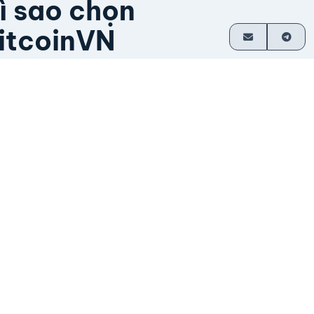
ì sao chọn
itcoinVN
ầu hết giao dịch không cần tài khoản
hanh toán trực tiếp về ví
oạt động từ năm 2014
o nhà sáng lập vận hành