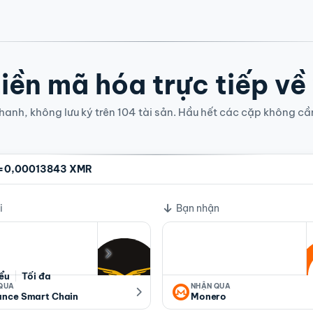
iền mã hóa trực tiếp về
anh, không lưu ký trên 104 tài sản. Hầu hết các cặp không cầ
=
0,00013843 XMR
i
Bạn nhận
iểu
Tối đa
 QUA
NHẬN QUA
ance Smart Chain
Monero