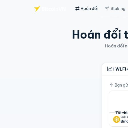
Hoán đổi
Staking
Chuyển đến nội dung chính
Hoán đổi t
Hoán đổi nh
1 WLFI
Tỷ giá
Bạn gử
Tối th
GỬI
Bin