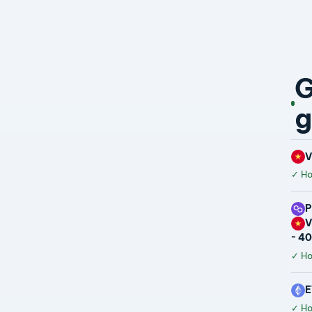
G
g
✓
Hoà
~ 4
✓
Hoà
E
✓
Hoà