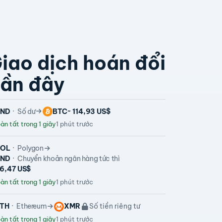
iao dịch hoán đổi
ần đây
VND
Số dư
BTC
~ 114,93 US$
n tất trong 1 giây
1 phút trước
POL
Polygon
VND
Chuyển khoản ngân hàng tức thì
06,47 US$
n tất trong 1 giây
1 phút trước
TH
Ethereum
XMR
Số tiền riêng tư
n tất trong 1 giây
1 phút trước