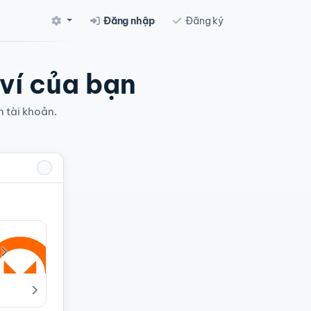
Đăng nhập
Đăng ký
 ví của bạn
n tài khoản.