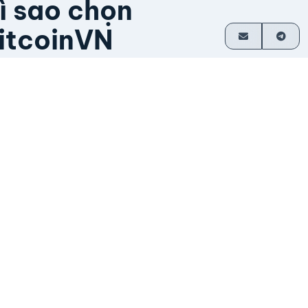
ì sao chọn
itcoinVN
ầu hết giao dịch không cần tài khoản
hanh toán trực tiếp về ví
oạt động từ năm 2014
o nhà sáng lập vận hành