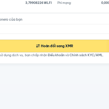
3,79908226 WLFI
Phí mạng:
0,00
onero của bạn
Hoán đổi sang XMR
sử dụng dịch vụ, bạn chấp nhận
Điều khoản
và
Chính sách KYC/AML
.