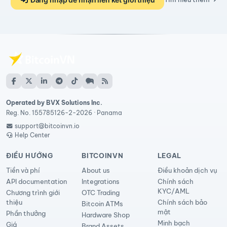
Operated by BVX Solutions Inc.
Reg. No. 155785126-2-2026 · Panama
support@bitcoinvn.io
Help Center
ĐIỀU HƯỚNG
BITCOINVN
LEGAL
Tiền và phí
About us
Điều khoản dịch vụ
API documentation
Integrations
Chính sách
KYC/AML
Chương trình giới
OTC Trading
thiệu
Chính sách bảo
Bitcoin ATMs
mật
Phần thưởng
Hardware Shop
Minh bạch
Giá
Brand Assets