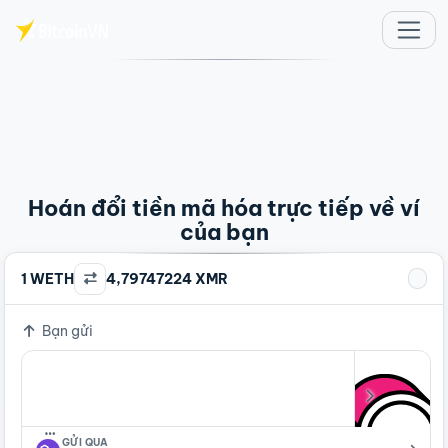
Chuyển đến nội dung chính
Hoán đổi tiền mã hóa trực tiếp về ví
của bạn
1 WETH
4,79747224 XMR
Bạn gửi
…
GỬI QUA