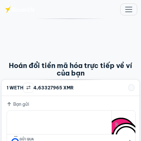
Chuyển đến nội dung chính
Hoán đổi tiền mã hóa trực tiếp về ví
của bạn
1 WETH
4,63327965 XMR
Bạn gửi
…
GỬI QUA