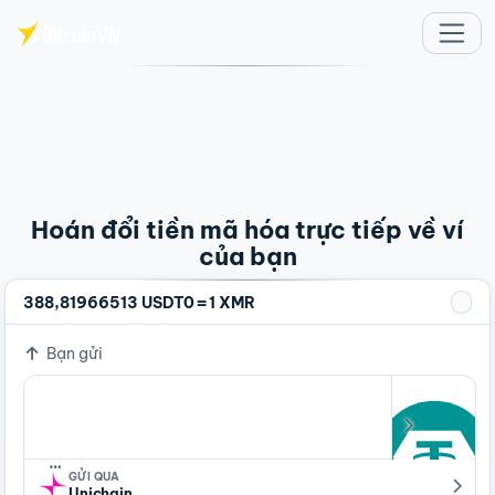
Chuyển đến nội dung chính
Hoán đổi tiền mã hóa trực tiếp về ví
của bạn
=
388,81966513 USDT0
1 XMR
Bạn gửi
…
GỬI QUA
Unichain